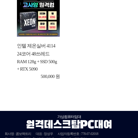
인텔 제온실버 4114
24코어 48쓰레드
RAM 128g + SSD 500g
+ RTX 5090
500,000 원
가상컴퓨터임대
원격데스크탑PC대여
회사명 : 콤보팩트리
대표 : 정성우
사업자등록번호 :
778-07-02018