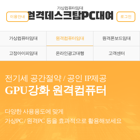
가상컴퓨터임대
원격데스크탑PC대여
이용안내
로그인
가상컴퓨터임대
원격컴퓨터임대
원격폰보드임대
고정아이피임대
온라인광고대행
고객센터
전기세 공간절약 / 공인 IP제공
GPU강화 원격컴퓨터
다양한 사용용도에 맞게
가상PC / 원격PC 등을 효과적으로 활용해보세요